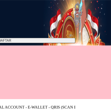
DAFTAR
-WALLET - QRIS (SCAN BARCODE). Link Alternatif DEWATOGEL : 