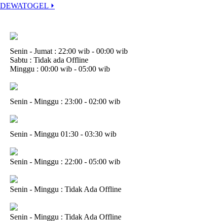
DEWATOGEL ⏵
Detail News
Senin - Jumat : 22:00 wib - 00:00 wib
Sabtu : Tidak ada Offline
Minggu : 00:00 wib - 05:00 wib
Senin - Minggu : 23:00 - 02:00 wib
Senin - Minggu 01:30 - 03:30 wib
Senin - Minggu : 22:00 - 05:00 wib
Senin - Minggu : Tidak Ada Offline
Senin - Minggu : Tidak Ada Offline