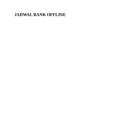
JADWAL BANK OFFLINE