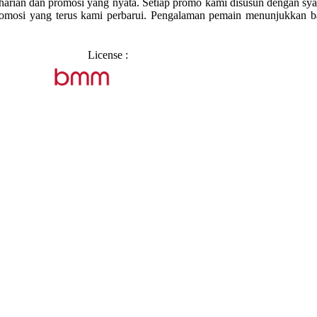
harian dan promosi yang nyata. Setiap promo kami disusun dengan sya
romosi yang terus kami perbarui. Pengalaman pemain menunjukkan 
License :