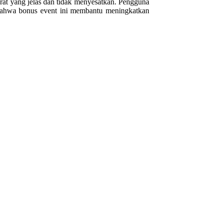
rat yang jelas dan tidak menyesatkan. Pengguna
bahwa bonus event ini membantu meningkatkan